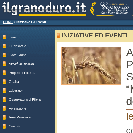
HOME
>
Iniziative Ed Eventi
INIZIATIVE ED EVENTI
Home
Il Consorzio
Dove Siamo
P
Attività di Ricerca
Progetti di Ricerca
Qualità
“
Laboratori
d
Osservatorio di Filiera
Formazione
l
Area Riservata
Contatti
c