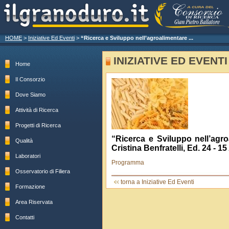
HOME
>
Iniziative Ed Eventi
>
“Ricerca e Sviluppo nell’agroalimentare ...
INIZIATIVE ED EVENTI
Home
Il Consorzio
Dove Siamo
Attività di Ricerca
Progetti di Ricerca
“Ricerca e Sviluppo nell’agro
Qualità
Cristina Benfratelli, Ed. 24 - 1
Laboratori
Programma
Osservatorio di Filiera
torna a Iniziative Ed Eventi
Formazione
Area Riservata
Contatti