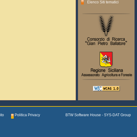
Elenco Siti tematici
ito
Politica Privacy
BTW Software House - SYS-DAT Group