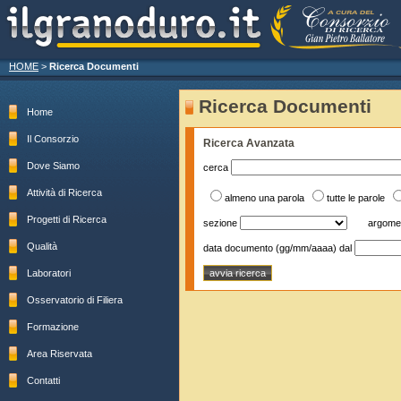
HOME
>
Ricerca Documenti
Ricerca Documenti
Home
Il Consorzio
Ricerca Avanzata
Dove Siamo
cerca
Attività di Ricerca
almeno una parola
tutte le parole
Progetti di Ricerca
sezione
argome
Qualità
data documento (gg/mm/aaaa) dal
Laboratori
Osservatorio di Filiera
Formazione
Area Riservata
Contatti