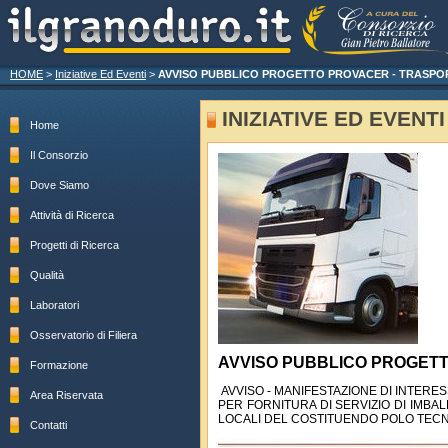
HOME
>
Iniziative Ed Eventi
>
AVVISO PUBBLICO PROGETTO PROVACER - TRASP
INIZIATIVE ED EVENTI
Home
Il Consorzio
Dove Siamo
Attività di Ricerca
Progetti di Ricerca
Qualità
Laboratori
Osservatorio di Filiera
AVVISO PUBBLICO PROGET
Formazione
AVVISO - MANIFESTAZIONE DI INTERESSE 
Area Riservata
PER FORNITURA DI SERVIZIO DI IMBA
LOCALI DEL COSTITUENDO POLO TECNO
Contatti