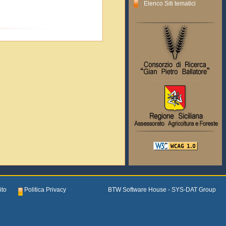
Elenco Siti tematici
ito
Politica Privacy
BTW Software House - SYS-DAT Group