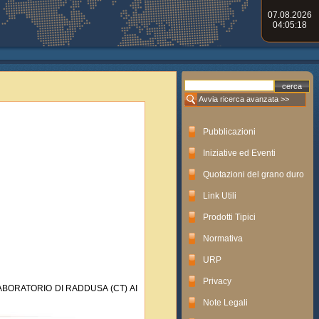
07.08.2026
04:05:18
Avvia ricerca avanzata >>
Pubblicazioni
Iniziative ed Eventi
Quotazioni del grano duro
Link Utili
Prodotti Tipici
Normativa
URP
Privacy
BORATORIO DI RADDUSA (CT) AI
Note Legali