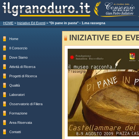
HOME
>
Iniziative Ed Eventi
>
"Di pane in pasta" - 1.ma rassegna
INIZIATIVE ED EV
Home
Il Consorzio
Dove Siamo
Attività di Ricerca
Progetti di Ricerca
Qualità
Laboratori
Osservatorio di Filiera
Formazione
Area Riservata
Contatti