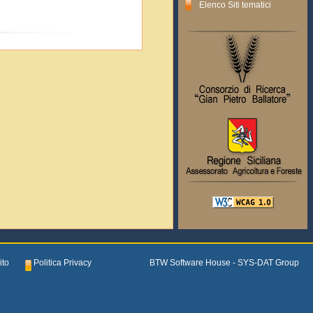
Elenco Siti tematici
ito
Politica Privacy
BTW Software House - SYS-DAT Group