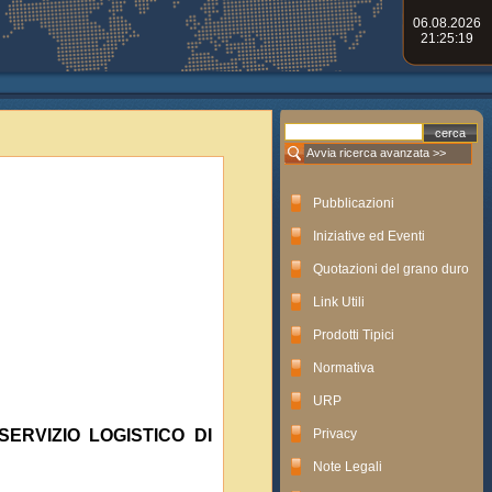
06.08.2026
21:25:19
Avvia ricerca avanzata >>
Pubblicazioni
Iniziative ed Eventi
Quotazioni del grano duro
Link Utili
Prodotti Tipici
Normativa
URP
 SERVIZIO LOGISTICO DI
Privacy
Note Legali