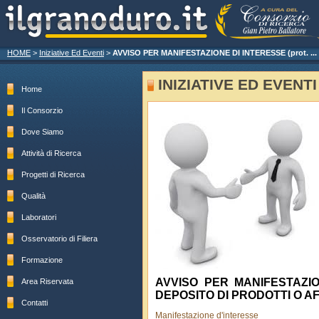
HOME
>
Iniziative Ed Eventi
>
AVVISO PER MANIFESTAZIONE DI INTERESSE (prot. ...
INIZIATIVE ED EVENTI
Home
Il Consorzio
Dove Siamo
Attività di Ricerca
Progetti di Ricerca
Qualità
Laboratori
Osservatorio di Filiera
Formazione
AVVISO PER MANIFESTAZIONE
Area Riservata
DEPOSITO DI PRODOTTI O A
Contatti
Manifestazione d'interesse