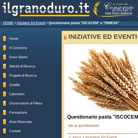
HOME
>
Iniziative Ed Eventi
>
Questionario pasta "ISCOCEM" e "DIMESA"
INIZIATIVE ED EVENTI
Home
Il Consorzio
Dove Siamo
Attività di Ricerca
Progetti di Ricerca
Qualità
Laboratori
Osservatorio di Filiera
Formazione
Questionario pasta "ISCOCE
Area Riservata
Vai al questionario
Contatti
torna a Iniziative Ed Eventi